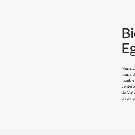
Bi
E
Masia E
masía d
muebles
centena
de Cata
en un l